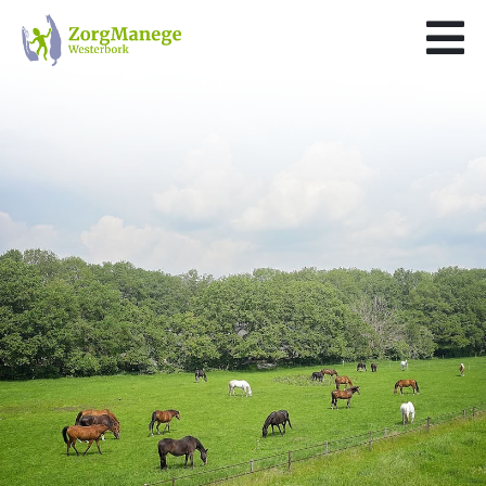
×
Home
Over ons
Doelgroep
Het paard biedt kansen!
Kwaliteit en kernwaarden
Financiering
Wat we bieden
Dagbesteding
LogeerHuis
Werkbegeleiding