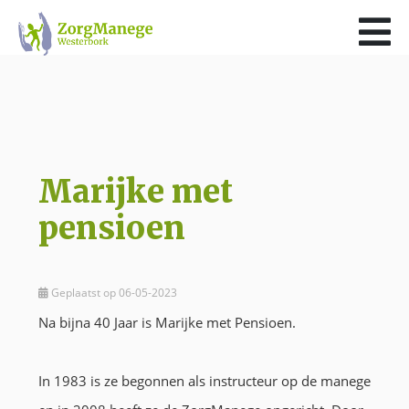
×
Home
Over ons
Doelgroep
Het paard biedt kansen!
Marijke met
Kwaliteit en kernwaarden
pensioen
Financiering
Wat we bieden
Geplaatst op 06-05-2023
Na bijna 40 Jaar is Marijke met Pensioen.
Dagbesteding
LogeerHuis
In 1983 is ze begonnen als instructeur op de manege
Werkbegeleiding