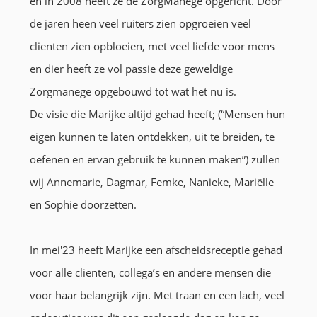
en in 2008 heeft ze de ZorgManege opgericht. Door
Stage
de jaren heen veel ruiters zien opgroeien veel
clienten zien opbloeien, met veel liefde voor mens
Nieuws
en dier heeft ze vol passie deze geweldige
Contact
Zorgmanege opgebouwd tot wat het nu is.
De visie die Marijke altijd gehad heeft; (“Mensen hun
Vacatures
eigen kunnen te laten ontdekken, uit te breiden, te
oefenen en ervan gebruik te kunnen maken”) zullen
wij Annemarie, Dagmar, Femke, Nanieke, Mariëlle
en Sophie doorzetten.
In mei'23 heeft Marijke een afscheidsreceptie gehad
voor alle cliënten, collega’s en andere mensen die
voor haar belangrijk zijn. Met traan en een lach, veel